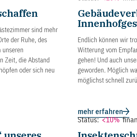
chaffen
Gebäudever
Innenhofges
Gästezimmer sind mehr
Orte der Ruhe, des
Endlich können wir tro
 unseren
Witterung vom Empfan
 Zeit, die Abstand
gehen! Und auch unser
höpfen oder sich neu
geworden. Möglich war
möglichst schnell zur
mehr erfahren
Status:
<10%
finan
“ unseres
Insektensch