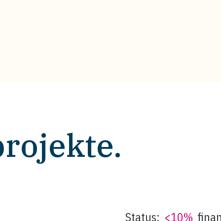
rojekte.
Status:
<10%
finan