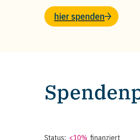
hier spenden
Spendenp
Status:
<10%
finanziert