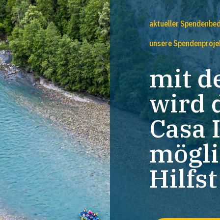
aktueller Spendenbed
unsere Spendenproje
mit d
wird 
Casa 
mögli
Hilfs