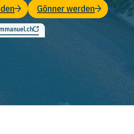
nden
Gönner werden
immanuel.ch